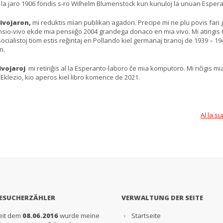
en la jaro 1906 fondis s-ro Wilhelm Blumenstock kun kunuloj la unuan Esper
vivojaron,
mi reduktis mian publikan agadon. Precipe mi ne plu povis fari
nsio-vivo ekde mia pensiiĝo 2004 grandega donaco en mia vivo. Mi atingis 
socialistoj tiom estis reĝintaj en Pollando kiel germanaj tiranoj de 1939 – 1
n.
ivojaroj
mi retiriĝis al la Esperanto-laboro ĉe mia komputoro. Mi riĉigis m
klezio, kio aperos kiel libro komence de 2021.
Al la s
ESUCHERZÄHLER
VERWALTUNG DER SEITE
eit dem
08.06.2016
wurde meine
Startseite