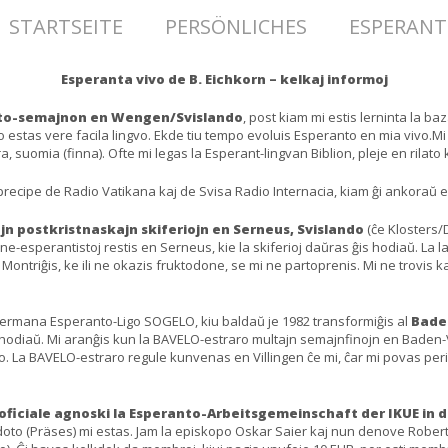
STARTSEITE
PERSÖNLICHES
ESPERAN
Esperanta vivo de B. Eichkorn – kelkaj informoj
to-semajnon en Wengen/Svislando
, post kiam mi estis lerninta la ba
estas vere facila lingvo. Ekde tiu tempo evoluis Esperanto en mia vivo.Mi 
ra, suomia (finna). Ofte mi legas la Esperant-lingvan Biblion, pleje en rilat
 precipe de Radio Vatikana kaj de Svisa Radio Internacia, kiam ĝi ankoraŭ e
jn postkristnaskajn skiferiojn en Serneus, Svislando
(ĉe Klosters/D
a ne-esperantistoj restis en Serneus, kie la skiferioj daŭras ĝis hodiaŭ. La 
. Montriĝis, ke ili ne okazis fruktodone, se mi ne partoprenis. Mi ne trovis 
ermana Esperanto-Ligo SOGELO, kiu baldaŭ je 1982 transformiĝis al
Bade
 hodiaŭ. Mi aranĝis kun la BAVELO-estraro multajn semajnfinojn en Baden-V
o. La BAVELO-estraro regule kunvenas en Villingen ĉe mi, ĉar mi povas per
 oficiale agnoski la Esperanto-Arbeitsgemeinschaft der IKUE in 
erdoto (Präses) mi estas. Jam la episkopo Oskar Saier kaj nun denove Rober