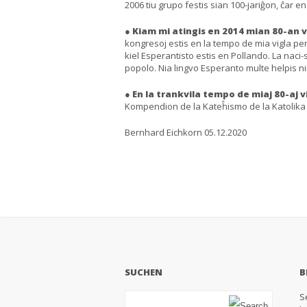
2006 tiu grupo festis sian 100-jariĝon, ĉar 
● Kiam mi atingis en 2014 mian 80-an 
kongresoj estis en la tempo de mia vigla pe
kiel Esperantisto estis en Pollando. La naci-
popolo. Nia lingvo Esperanto multe helpis ni
● En la trankvila tempo de miaj 80-aj
v
Kompendion de la Kateĥismo de la Katolika E
Bernhard Eichkorn 05.12.2020
SUCHEN
B
S