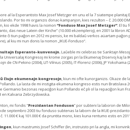
honore al la Esperantisto Max Josef Metzger en unu el la 7 siatempe planita
lando. Por tio mi organizis donac-kampanjon, kies rezulton – ĉ. 20.000 DM
non, kio ekde 1998 havis la nomon
“Fonduso Max Josef Metzger”
. El ti
ranto, das neue Latein der Kirche” (10.000 ekzempleroj), en 2001 la libron 
rinte ĉi tiun paĝon en 2012 mi pensis, ke mi baldaŭ verkos aüartam paĝon
pre), al kiu mi nun donis la nomon „IKUE-Fonduso“.
 multajn Esperanto-kunvenojn.
Laŭeble mi celebras tie Sanktajn Meso
n la Universalaj Kongresoj mi krome zorgas pri la Ekumenaj Diservoj kaj la 
sojn de CN-Pekino (2004), LIT-Vilnius (2005), IT-Florenz (2006), JP Yokohama 
kaŭ ĉiujn ekumenajn kongresojn
, kiun mi ofte kunorganizis. Okaze de
on Pollando. La lasta de mi instigita ekumena kongreso estis nun Bratislava 2
ke Germanio bezonas repaciĝon kun Pollando eĉ pli ol la repaciĝon kun Fra
3 en Kalvaria Zebrzydowska.
ton, mi fondis “
Prezidantan Fonduson
” por subteni la laboron de Milo
kde septembro 2003 tiu fonduso subtenas la laborn de la IKUE-prezidanto 
 11.000 € kaj 101.000 € da pruntita mono, kies kuna rentumo estis en 2011
lingen
, kiun mastrumis Josef Schiffer (lin, instruisto pri la angla, mi konvinkis 