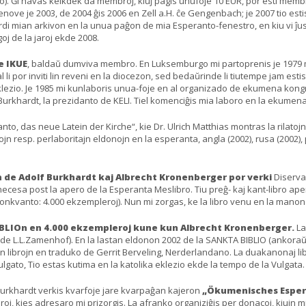
omo). Ĝi havas kelkdek da membroj, kiuj pagis unufoje 10 EUR, por esti membr
ove je 2003, de 2004 ĝis 2006 en Zell a.H. ĉe Gengenbach; je 2007 tio esti
igardi mian arkivon en la unua paĝon de mia Esperanto-fenestro, en kiu vi ĵus
tagoj de la jaroj ekde 2008.
 IKUE
, baldaŭ dumviva membro. En Luksemburgo mi partoprenis je 1979 
li por inviti lin reveni en la diocezon, sed bedaŭrinde li tiutempe jam esti
 eklezio. Je 1985 mi kunlaboris unua-foje en al organizado de ekumena ko
rkhardt, la prezidanto de KELI. Tiel komenciĝis mia laboro en la ekumenaj r
anto, das neue Latein der Kirche“, kie Dr. Ulrich Matthias montras la rilatoj
kojn resp. perlaboritajn eldonojn en la esperanta, angla (2002), rusa (2002), 
n de Adolf Burkhardt kaj Albrecht Kronenberger por verki
Diservan
necesa post la apero de la Esperanta Meslibro. Tiu preĝ- kaj kant-libro ap
eldonkvanto: 4.000 ekzempleroj). Nun mi zorgas, ke la libro venu en la manon
BIBLIOn en 4.000 ekzempleroj kune kun Albrecht Kronenberger.
La
de L.L.Zamenhof). En la lastan eldonon 2002 de la SANKTA BIBLIO (ankoraŭ
librojn en traduko de Gerrit Berveling, Nerderlandano. La duakanonaj libroj 
gato, Tio estas kutima en la katolika eklezio ekde la tempo de la Vulgata.
Burkhardt verkis kvarfoje jare kvarpaĝan kajeron
„Ökumenisches Espe
eroj, kies adresaro mi prizorgis. La afranko organiziĝis per donacoj, kiujn 