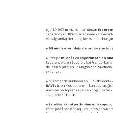
● Je 4.9.1977 mi vizitis mian unuan
Esperan
Esperanto en 100-hora lerrnado – Esperanto 
el malgrandaj literaturoj kiel islanda, hunga
●
Mi aŭdis elsendojn de radio-stacioj
,
● Precipe
mi enŝovis Esperanton en mia
Esperantistoj en Sudtirolo kaj Francio, kaj l
de la 80-aj jaroj en St. Magdalena, Sudtirolo
skiferiojn.
● Mi komencis kunlabori en Sud-Okcident-G
BAVELO
, en kies estraro mi kunlaboras ĝis
ankoraŭ partoprenas ilin sen organiza task
la paroĥo St. Fidelis.
● Tio eblas, ĉar
ni petis nian episkopon,
estas Josef Schiffer kaj kies komisiita sac