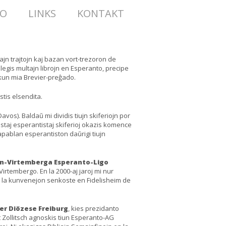
TO
LINKS
KONTAKT
zajn trajtojn kaj bazan vort-trezoron de
legis multajn librojn en Esperanto, precipe
o kun mia Brevier-preĝado.
stis elsendita.
avos). Baldaŭ mi dividis tiujn skiferiojn por
lastaj esperantistaj skiferioj okazis komence
kapablan esperantiston daŭrigi tiujn
n-Virtemberga Esperanto-Ligo
irtembergo. En la 2000-aj jaroj mi nur
i la kunvenejon senkoste en Fidelisheim de
der Diözese Freiburg
, kies prezidanto
t Zollitsch agnoskis tiun Esperanto-AG