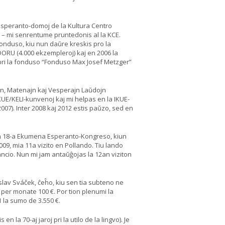
j Esperanto-domoj de la Kultura Centro
 – mi senrentume pruntedonis al la KCE.
u fonduso, kiu nun daŭre kreskis pro la
ADORU (4.000 ekzempleroj) kaj en 2006 la
 pri la fonduso “Fonduso Max Josef Metzger”
jn, Matenajn kaj Vesperajn Laŭdojn
IKUE/KELI-kunvenoj kaj mi helpas en la IKUE-
(2007). Inter 2008 kaj 2012 estis paŭzo, sed en
 la 18-a Ekumena Esperanto-Kongreso, kiun
009, mia 11a vizito en Pollando. Tiu lando
ncio. Nun mi jam antaŭĝojas la 12an viziton
slav Sváček, ĉeĥo, kiu sen tia subteno ne
per monate 100 €. Por tion plenumi la
 la sumo de 3.550 €.
en la 70-aj jaroj pri la utilo de la lingvo). Je