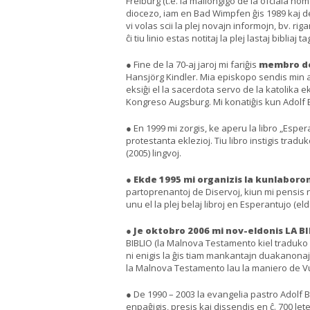
Freiburg (t.e. la mallongigo de la ofciala n
diocezo, iam en Bad Wimpfen ĝis 1989 kaj den
vi volas scii la plej novajn informojn, bv. r
ĉi tiu linio estas notitaj la plej lastaj bibliaj 
● Fine de la 70-aj jaroj mi fariĝis
membro de
Hansjörg Kindler. Mia episkopo sendis min al 
eksiĝi el la sacerdota servo de la katolika
Kongreso Augsburg. Mi konatiĝis kun Adolf Bu
● En 1999 mi zorgis, ke aperu la libro „Esper
protestanta eklezioj. Tiu libro instigis tradu
(2005) lingvoj.
●
Ekde 1995 mi organizis la kunlaboro
partoprenantoj de Diservoj, kiun mi pensis 
unu el la plej belaj libroj en Esperantujo (
●
Je oktobro 2006 mi nov-eldonis LA 
BIBLIO (la Malnova Testamento kiel traduko 
ni enigis la ĝis tiam mankantajn duakanonajn 
la Malnova Testamento lau la maniero de Vul
● De 1990 – 2003 la evangelia pastro Adolf 
enpaĝigis, presis kaj dissendis en ĉ. 700 let