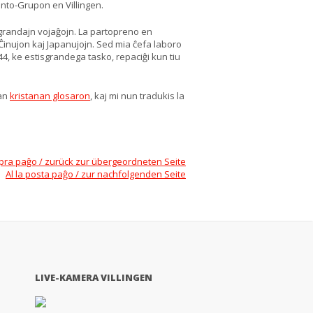
anto-Grupon en Villingen.
 grandajn vojaĝojn. La partopreno en
Ĉinujon kaj Japanujojn. Sed mia ĉefa laboro
944, ke estisgrandega tasko, repaciĝi kun tiu
ian
kristanan glosaron
, kaj mi nun tradukis la
upra paĝo / zurück zur übergeordneten Seite
Al la posta paĝo / zur nachfolgenden Seite
LIVE-KAMERA VILLINGEN