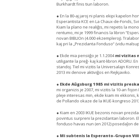
Burkhardt finis tiun laboron.
● En la 80-aj jaroj ni planis ekipi kapelon 
Esperantista KCE en La Chaux-de-Fonds, Svis
Kiam la plano ne realiĝis, mi repetis la mo
rentumo, mi je 1999 financis la libron “Espe
novan BIBLIOn (4.000 ekzempleroj). Tralabo
kaj pri la „Prezidanta Fonduso“ (vidu malsu
● Ekde mia pensiiĝo je 1.1.2004
mi vizitas
utiligante la preĝ- kaj kant-libron ADORU. E
standoj. Tiel mi vizitis la Universalajn Konre
2013 mi denove aktiviĝos en Rejkjaviko.
●
Ekde Aŭgsburg 1985 mi vizitis pres
mi organizis je 2007, mi vizitis la 10-an foj
pleje interesas min, ekde kiam mi ekkonis, 
de Pollando okaze de la IKUE-kongreso 201
● Kiam en 2003 IKUE bezonis novan prezidan
povintus surpreni la prezidantan laboron. E
fonduso havas nun (en 2012) posedaĵon de ĉ.
●
Mi subtenis la Esperanto-Grupon Vil