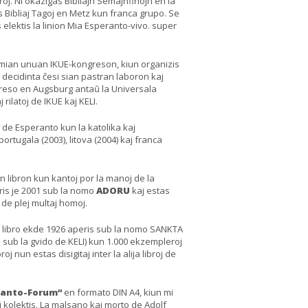
oj. Ni okazigas Bibliajn Semajnfinojn en la
s Bibliaj Tagoj en Metz kun franca grupo. Se
 elektis la linion Mia Esperanto-vivo. super
mian unuan IKUE-kongreson, kiun organizis
s decidinta ĉesi sian pastran laboron kaj
ngreso en Augsburg antaŭ la Universala
ilatoj de IKUE kaj KELI.
n de Esperanto kun la katolika kaj
portugala (2003), litova (2004) kaj franca
 libron kun kantoj por la manoj de la
eris je 2001 sub la nomo
ADORU
kaj estas
 de plej multaj homoj.
 libro ekde 1926 aperis sub la nomo SANKTA
 sub la gvido de KELI) kun 1.000 ekzempleroj
nun estas disigitaj inter la alija libroj de
ranto-Forum“
en formato DIN A4, kiun mi
mi kolektis. La malsano kaj morto de Adolf