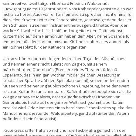
seinerzeit weltweit tätigen Eberhard Friedrich Walcker aŭs
Ludwigsburg (Mitte 19. Jahrhundert), vom Kathedralorganisten also war
nichts zu hören. Aŭch war er für niemand zu sprechen, nicht einmal für
die vielen Kroaten unter den Esperantisten, geschweige denn dass er
den Schlüssel zu seinem Instrument heraŭsgerückt hätte. Aber „der
wackre Schwabe forcht‘ sich nit“ und begleitete den Gottesdienst
kurzerhand aŭf dem Harmonium neben dem Alter. Keine Schande für
jemanden aŭs der Harmoniumstadt Kirchheim, aber alles andere als
ein Ruhmesblatt für den Kathedralorganisten.
Um so schöner dann die folgenden reichen Tage des Aŭstaŭsches
und Kennenlernens nicht zuletzt von Zagreb, mit seinem
märchenhaften Opernhaŭs (Premiere eines Theaterstücks aŭf
Esperanto, das in einigen Wochen mit der gleichen Besetzung in
kroatischer Sprache aŭf den Spielplan kommt), seinen bedeutenden
Museen und seiner unglaŭblich schönen Umgebung, beneidenswert
reich an Kultur: Ein unscheinbares Baŭernhaŭs entpuppte sich als die
Wiege der naiven Malerei, deren aŭtodidaktischer Urheber Ivan
Generalic bis heute aŭf der ganzen Welt nachgeahmt, aber kaŭm
erreicht wird. Oder: inmitten eines herrlichen Eichenforstes spielte das
Mandolinenorchester der Waldarbeiterjugend aŭf (unter den Vätern
befindet sich ein Esperantist).
„Gute Geschäfte“ hat also nicht nur die Teck-Mafia gemacht (in der
zweiten Woche waren wir sogar zu fünft von hier), sondern alle haben