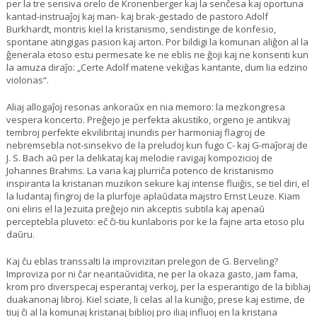
per la tre sensiva orelo de Kronenberger kaj la senĉesa kaj oportuna
kantad-instruaĵoj kaj man- kaj brak-gestado de pastoro Adolf
Burkhardt, montris kiel la kristanismo, sendistinge de konfesio,
spontane atingigas pasion kaj arton. Por bildigi la komunan aliĝon al la
ĝenerala etoso estu permesate ke ne eblis ne ĝoji kaj ne konsenti kun
la amuza diraĵo: „Certe Adolf matene vekiĝas kantante, dum lia edzino
violonas“.
Aliaj allogaĵoj resonas ankoraŭx en nia memoro: la mezkongresa
vespera koncerto. Preĝejo je perfekta akustiko, orgeno je antikvaj
tembroj perfekte ekvilibritaj inundis per harmoniaj flagroj de
nebremsebla not-sinsekvo de la preludoj kun fugo C- kaj G-maĵoraj de
J. S. Bach aŭ per la delikataj kaj melodie ravigaj kompozicioj de
Johannes Brahms. La varia kaj plurriĉa potenco de kristanismo
inspiranta la kristanan muzikon sekure kaj intense fluiĝis, se tiel diri, el
la ludantaj fingroj de la plurfoje aplaŭdata majstro Ernst Leuze. Kiam
oni eliris el la Jezuita preĝejo nin akceptis subtila kaj apenaŭ
perceptebla pluveto: eĉ ĉi-tiu kunlaboris por ke la fajne arta etoso plu
daŭru.
Kaj ĉu eblas transsalti la improvizitan prelegon de G. Berveling?
Improviza por ni ĉar neantaŭvidita, ne per la okaza gasto, jam fama,
krom pro diverspecaj esperantaj verkoj, per la esperantigo de la bibliaj
duakanonaj libroj. Kiel sciate, li celas al la kuniĝo, prese kaj estime, de
tiuj ĉi al la komunaj kristanaj biblioj pro iliaj influoj en la kristana