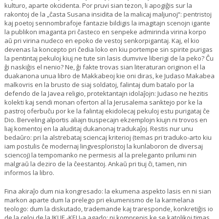
kulturo, aparte okcidenta. Por pruvi sian tezon, li apogiĝis sur la
rakontoj de la „ĉasta Susana insidita de la malicaj maljunoj“: pentristoj
kaj poetoj sennombrafoje fantazie bildigis la imagitajn scenojn igante
la publikon imaganta pri ĉasteco en senpeke admirinda virina korpo
aŭ pri virina nudeco en epoko de vestoj senkorpigantaj. Kaj, el kio
devenas la koncepto pri ĉedia loko en kiu portempe sin spirite purigas
la pentintaj pekuloj kiuj ne tute sin lasis dumvive liberigi de la peko? Ĉu
ĝi naskiĝis el nenio? Ne, ĝi fakte trovas sian literaturan originon el la
duakanona unua libro de Makkabeoj kie oni diras, ke Judaso Makabea
malkovris en la brusto de siaj soldatoj, falintaj dum batalo por la
defendo de la Javea religio, protektantajn idolaĵojn: Judaso ne hezitis
kolekti kaj sendi monan oferton al la Jerusalema sanktejo por ke la
pastroj oferbuĉu por ke la falintaj ekidolecaj pekuloj estu purigataj ĉe
Dio. Berveling alportis aliajn tiuspecajn ekzemplojn kiujn ni trovos en
liaj komentoj en la aluditaj dukanonaj tradukaĵoj. Restis nur unu
bedaŭro: pri la alstrebataj sciencaj kriterioj (temas pri traduko-arto kiu
iam postulis ĉe modernaj lingvesploristoj la kunlaboron de diversaj
sciencoj) la tempomanko ne permesis al la preleganto prilumi nin
malgraŭ la deziro de la ĉeestantoj. Ankaŭ pri tiuj ĉi, tamen, nin
informos la libro.
Fina akiraĵo dum nia kongresado: la ekumena aspekto lasis en ni sian
markon aparte dum la prelego pri ekumenismo de la karmelana
teologo: dum la diskutado, trademande kaj traresponde, konkretiĝis io
de la celoj de la IKUE.-KELI-a agado: ni komprenis ke se katolikoj timas