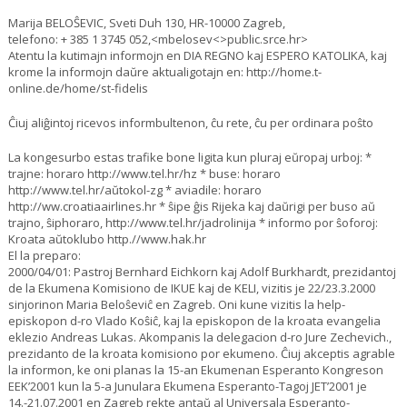
Marija BELOŜEVIC, Sveti Duh 130, HR-10000 Zagreb,
telefono: + 385 1 3745 052,<mbelosev<>public.srce.hr>
Atentu la kutimajn informojn en DIA REGNO kaj ESPERO KATOLIKA, kaj
krome la informojn daŭre aktualigotajn en: http://home.t-
online.de/home/st-fidelis
Ĉiuj aliĝintoj ricevos informbultenon, ĉu rete, ĉu per ordinara poŝto
La kongesurbo estas trafike bone ligita kun pluraj eŭropaj urboj: *
trajne: horaro http://www.tel.hr/hz * buse: horaro
http://www.tel.hr/aŭtokol-zg * aviadile: horaro
http://ww.croatiaairlines.hr * ŝipe ĝis Rijeka kaj daŭrigi per buso aŭ
trajno, ŝiphoraro, http://www.tel.hr/jadrolinija * informo por ŝoforoj:
Kroata aŭtoklubo http.//www.hak.hr
El la preparo:
2000/04/01: Pastroj Bernhard Eichkorn kaj Adolf Burkhardt, prezidantoj
de la Ekumena Komisiono de IKUE kaj de KELI, vizitis je 22/23.3.2000
sinjorinon Maria Beloŝeviĉ en Zagreb. Oni kune vizitis la help-
episkopon d-ro Vlado Koŝiĉ, kaj la episkopon de la kroata evangelia
eklezio Andreas Lukas. Akompanis la delegacion d-ro Jure Zechevich.,
prezidanto de la kroata komisiono por ekumeno. Ĉiuj akceptis agrable
la informon, ke oni planas la 15-an Ekumenan Esperanto Kongreson
EEK’2001 kun la 5-a Junulara Ekumena Esperanto-Tagoj JET’2001 je
14.-21.07.2001 en Zagreb rekte antaŭ al Universala Esperanto-