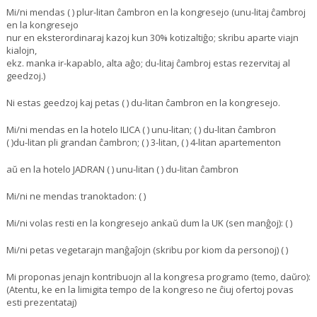
Mi/ni mendas ( ) plur-litan ĉambron en la kongresejo (unu-litaj ĉambroj
en la kongresejo
nur en eksterordinaraj kazoj kun 30% kotizaltiĝo; skribu aparte viajn
kialojn,
ekz. manka ir-kapablo, alta aĝo; du-litaj ĉambroj estas rezervitaj al
geedzoj.)
Ni estas geedzoj kaj petas ( ) du-litan ĉambron en la kongresejo.
Mi/ni mendas en la hotelo ILICA ( ) unu-litan; ( ) du-litan ĉambron
( )du-litan pli grandan ĉambron; ( ) 3-litan, ( ) 4-litan apartementon
aŭ en la hotelo JADRAN ( ) unu-litan ( ) du-litan ĉambron
Mi/ni ne mendas tranoktadon: ( )
Mi/ni volas resti en la kongresejo ankaŭ dum la UK (sen manĝoj): ( )
Mi/ni petas vegetarajn manĝaĵojn (skribu por kiom da personoj) ( )
Mi proponas jenajn kontribuojn al la kongresa programo (temo, daŭro):
(Atentu, ke en la limigita tempo de la kongreso ne ĉiuj ofertoj povas
esti prezentataj)