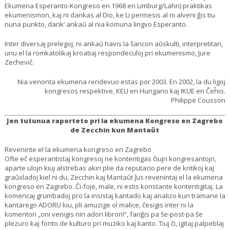
Ekumena Esperanto-Kongreso en 1968 en Limburg/Lahn) praktikas
ekumenismon, kaj ni dankas al Dio, ke Li permesis al ni alveni ĝis tiu
nuna punkto, dank‘ ankaŭ al nia komuna lingvo Esperanto.
Inter diversaj prelegoj, ni ankaŭ havis la ŝancon aŭskulti, interpretitan,
unu el la romkatolikaj kroatiaj respondeculoj pri ekumenismo, Jure
Zecheviĉ.
Nia venonta ekumena rendevuo estas por 2003. En 2002, la du ligoj
kongresos respektive, KELI en Hungario kaj IKUE en Ĉeĥio.
Philippe Cousson
Jen tutunua raporteto pri la ekumena Kongreso en Zagrebo
de Zecchin kun Mantaŭt
Reveninte el la ekumena kongreso en Zagrebo
Ofte eĉ esperantistaj kongresoj ne kontentigas ĉiujn kongresantojn,
aparte ulojn kiuj alstrebas akiri plie da reputacio pere de kritikoj kaj
graŭxladoj kiel ni du, Zecchin kaj Mantaŭt ĵus revenintaj el la ekumena
kongreso en Zagrebo. Ĉi-foje, male, ni estis konstante kontentigitaj. La
komencaj grumbadoj pro la insistaj kantado kaj analizo kun tramane la
kantarego ADORU kiu, pli amuzige ol malice, ĉesigis inter ni la
komenton „oni venigis nin adori libron!“, fariĝis pa ŝe-post-pa ŝe
plezuro kaj fonto de kulturo pri muziko kaj kanto. Tiuj ĉi, igitaj palpeblaj