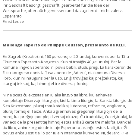
ihr Geschäft besorgt, geschafft, gearbeitet für die Idee der
Weltsprache, aber aŭch genossen und dazugelernt – nicht zuletzt
Esperanto.
Ernst Leuze
Mallonga raporto de Philippe Cousson, prezidanto de KELI.
En Zagreb (Kroatio), ni, 160 personoj el 20 landoj, kunvenis por la 15-a
Ekumena Esperanto-Kongreso. Kun ni troviĝis 40 gejunuloj. Per la
komuna lingvo Esperanto, ni povis babili, studi, preĝi. La karakteron de
ĉi tiu kongreso donis la ĵusa apero de „Adoru“, nia komuna Diservo-
libro, kiun ni inaŭguris per la uzo. En ĝi troviĝas kaj preĝtekstoj, kaj
liturgiaj tekstoj, kaj himnoj el tre diversaj fontoj.
Ni ne scias ĉu ekzistas en iu alia lingvo tia libro, kiu enhavas
kompletajn Diservajn liturgiojn, kiel la Lima-liturgio, la Sankta Liturgio de
S-ta Krizostomo, pluraj rom-katolikaj, luterana, reformita, anglikana,
pluraj formoj el Taizé. Ankaŭ ĝi enhavas gregoriajn liturgiojn de la
horoj, kaj preĝojn por plej diversaj okazoj. Ĉu tradukitaj, ĉu originalaj, la
varieco de la prezentitaj himnoj estas ankaŭ certe tre malofta. Dank’al
tiu libro, anim-zorgado de iu ajn Esperanto-aranĝo estos faciligita. Ĝi
povus ankaŭ esti tia ilo por iu ajn internacia kunveno. Ni, de jaroj (1-a