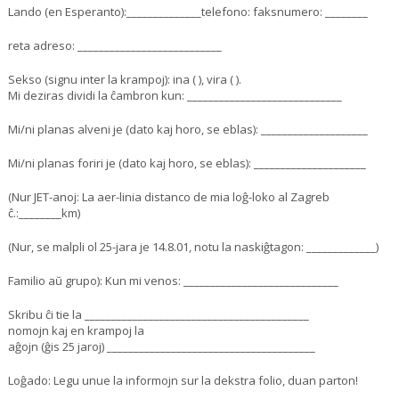
Lando (en Esperanto):______________telefono: faksnumero: ________
reta adreso: ___________________________
Sekso (signu inter la krampoj): ina ( ), vira ( ).
Mi deziras dividi la ĉambron kun: _____________________________
Mi/ni planas alveni je (dato kaj horo, se eblas): ____________________
Mi/ni planas foriri je (dato kaj horo, se eblas): _____________________
(Nur JET-anoj: La aer-linia distanco de mia loĝ-loko al Zagreb
ĉ.:________km)
(Nur, se malpli ol 25-jara je 14.8.01, notu la naskiĝtagon: _____________)
Familio aŭ grupo): Kun mi venos: _____________________________
Skribu ĉi tie la __________________________________________
nomojn kaj en krampoj la
aĝojn (ĝis 25 jaroj) _______________________________________
Loĝado: Legu unue la informojn sur la dekstra folio, duan parton!