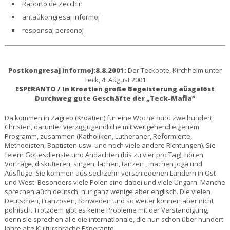
Raporto de Zecchin
antaŭkongresaj informoj
responsaj personoj
Postkongresaj informoj:8.8.2001:
Der Teckbote, Kirchheim unter
Teck, 4. Aŭgust 2001
ESPERANTO / In Kroatien große Begeisterung aŭsgelöst
Durchweg gute Geschäfte der „Teck-Mafia“
Da kommen in Zagreb (Kroatien) für eine Woche rund zweihundert
Christen, darunter vierzig Jugendliche mit weitgehend eigenem
Programm, zusammen (Katholiken, Lutheraner, Reformierte,
Methodisten, Baptisten usw. und noch viele andere Richtungen). Sie
feiern Gottesdienste und Andachten (bis zu vier pro Tag), hören
Vorträge, diskutieren, singen, lachen, tanzen , machen Joga und
Aŭsflüge. Sie kommen aŭs sechzehn verschiedenen Ländern in Ost
und West. Besonders viele Polen sind dabei und viele Ungarn. Manche
sprechen aŭch deutsch, nur ganz wenige aber englisch. Die vielen
Deutschen, Franzosen, Schweden und so weiter können aber nicht
polnisch. Trotzdem gibt es keine Probleme mit der Verständigung,
denn sie sprechen alle die internationale, die nun schon über hundert
Jahre alte Kultursprache Esperanto.