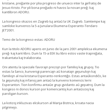
kristane, preĝante por plia progreso de unueco inter la gefratoj de
Jesuo Kristo. Por pli bona preĝado ni havos la novan preĝ- kaj
kantlibron ADORU.
La kongreso okazos en Zagreb tuj antaŭ la UK Zagreb. Samtempe kaj
samloke kunvenos la 5-a Junulara Ekumena Esperanto-Tendaro
JET’2001.
Temo de la kongreso estas: ADORU
Kun la titolo ADORU aperis en Junio de la jaro 2001 ampleksa ekumena
preĝ- kaj kant-libro. Dum la 15-a EEK tiu libro estos vaste trapreĝata,
trakantata kaj tralaborata.
Oni atentu la speciale favorajn prezojn por familioj kaj grupoj. Tio
estas la ŝanco, kunvenigi parencajn aŭ konatajn gejunulojn kaj
familiojn al nia kristana Esperanto-renkontiĝo. Estas antaŭkondiĉo, ke
la gejunuloj kaj infanoj jam antaŭ la kunveno komencis lerni
Esperanton. Tion konfirmu antaŭe grup-gvidanto aŭ gepatroj. Dum la
kongeso ni donos kurson por komencantoj kun antaŭscioj kaj
paroligan kurson.
La kotizoj inkluzivas ekskurson al Marija Bistrica, kroata nacia
pilgrimejo.