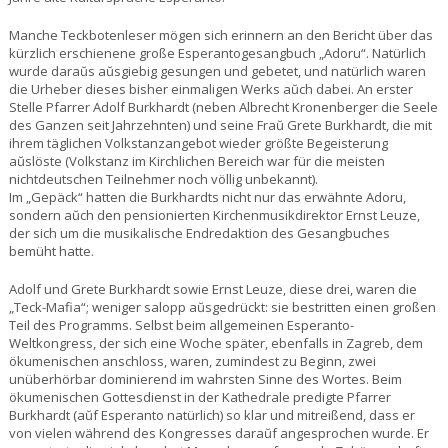
Manche Teckbotenleser mögen sich erinnern an den Bericht über das
kürzlich erschienene große Esperantogesangbuch „Adoru“. Natürlich
wurde daraŭs aŭsgiebig gesungen und gebetet, und natürlich waren
die Urheber dieses bisher einmaligen Werks aŭch dabei. An erster
Stelle Pfarrer Adolf Burkhardt (neben Albrecht Kronenberger die Seele
des Ganzen seit Jahrzehnten) und seine Fraŭ Grete Burkhardt, die mit
ihrem täglichen Volkstanzangebot wieder größte Begeisterung
aŭslöste (Volkstanz im Kirchlichen Bereich war für die meisten
nichtdeutschen Teilnehmer noch völlig unbekannt).
Im „Gepäck“ hatten die Burkhardts nicht nur das erwähnte Adoru,
sondern aŭch den pensionierten Kirchenmusikdirektor Ernst Leuze,
der sich um die musikalische Endredaktion des Gesangbuches
bemüht hatte.
Adolf und Grete Burkhardt sowie Ernst Leuze, diese drei, waren die
„Teck-Mafia“; weniger salopp aŭsgedrückt: sie bestritten einen großen
Teil des Programms. Selbst beim allgemeinen Esperanto-
Weltkongress, der sich eine Woche später, ebenfalls in Zagreb, dem
ökumenischen anschloss, waren, zumindest zu Beginn, zwei
unüberhörbar dominierend im wahrsten Sinne des Wortes. Beim
ökumenischen Gottesdienst in der Kathedrale predigte Pfarrer
Burkhardt (aŭf Esperanto natürlich) so klar und mitreißend, dass er
von vielen während des Kongresses daraŭf angesprochen wurde. Er