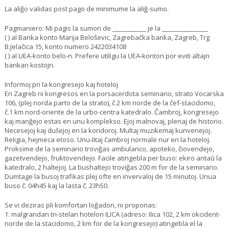
La aliĝo validas post pago de minimume la aliĝ-sumo.
Pagmaniero: Mi pagis la sumon de ___________ je la _______________
( ) al Banka konto Marija Beloŝevic, Zagrebaĉka banka, Zagreb, Trg
B.Jelaĉica 15, konto numero 2422034108
( ) al UEA-konto belo-n. Prefere utiligu la UEA-konton por eviti altajn
bankan kostojn.
Informoj pri la kongresejo kaj hoteloj
En Zagreb ni kongresos en la porsacerdota seminario, strato Vocarska
106, (plej norda parto de la strato), ĉ.2 km norde de la ĉef-stacidomo,
ĉ.1 km nord-oriente de la urbo-centra katedralo. Ĉambroj, kongresejo
kaj manĝejo estas en unu komplekso. Ejoj malnovaj, plenaj de historio.
Necesejoj kaj duŝejoj en la koridoroj. Multaj muzikemaj kunvenejoj.
Religia, hejmeca etoso. Unu-litaj ĉambroj normale nur en la hoteloj.
Proksime de la seminario troviĝas ambulanco, apoteko, ĉiovendejo,
gazetvendejo, fruktovendejo. Facile atingebla per buso: ekiro antaŭ la
katedralo, 2 haltejoj. La bushaltejo troviĝas 200 m for de la seminario.
Dumtage la busoj trafikas plej ofte en invervaloj de 15 minutoj. Unua
buso ĉ. 04h45 kaj la lasta ĉ. 23h50.
Se vi deziras pli komfortan loĝadon, ni proponas:
1. malgrandan tri-stelan hotelon ILICA (adreso: Ilica 102, 2 km okcident-
norde de la stacidomo, 2 km for de la kongresejo) atingebla el la