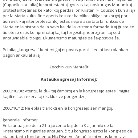
(Cappello kun aliaj) ke protestantoj ignoras kaj obskurigas Marian kaj
protestantoj timas ke katolikoj perdas ion Kristan (F. Cousson kun aliaj)
per la Maria-kulto, fine aperis ke inter katolikoj pliiĝas prizorgoj por
tion eviti kaj inter protestantoj estas nepre asertata la funkcio de
Maria en la historio de la savo kaj de la kristana formado. Kaj ĝuste en
tiu etoso estis komprenataj kaj tuj forgesitaj neprogramitaj sed
antaŭvideblaj troigoj. Ekumenismo maturiĝas pa ŝe-post-pa ŝe.
Pri aliaj „kongresaj“ kontentiĝoj ni povus paroli; sed ni lasu blankan
paĝon ankaŭ al aliaj.
Zecchin kun Mantaŭt
Antaŭkongresaj Informoj:
2000/10/30: Atentu, la du-litaj ĉambroj en la kongresejo estas limigitaj
kaj ili estas rezervitaj ekzkluzive por geedzoj.
2000/10/12: Ne eblas tranokti en la kongresejo sen manĝoj.
ĝeneralaj informoj:
En la unua jaro de la 21-a jarcento kaj de la 3-a jarmilo de la
Kristanismo ni rigardas antaŭen. ĉi tiu kongreso estos la kongreso de
nia portanta fundamento: Nia Diservo. Antaŭ ĉio ni volas kune vivi