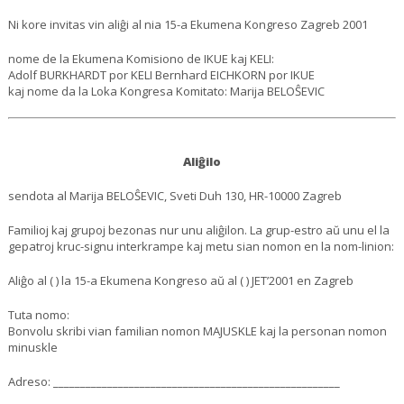
Ni kore invitas vin aliĝi al nia 15-a Ekumena Kongreso Zagreb 2001
nome de la Ekumena Komisiono de IKUE kaj KELI:
Adolf BURKHARDT por KELI Bernhard EICHKORN por IKUE
kaj nome da la Loka Kongresa Komitato: Marija BELOŜEVIC
Aliĝilo
sendota al Marija BELOŜEVIC, Sveti Duh 130, HR-10000 Zagreb
Familioj kaj grupoj bezonas nur unu aliĝilon. La grup-estro aŭ unu el la
gepatroj kruc-signu interkrampe kaj metu sian nomon en la nom-linion:
Aliĝo al ( ) la 15-a Ekumena Kongreso aŭ al ( ) JET’2001 en Zagreb
Tuta nomo:
Bonvolu skribi vian familian nomon MAJUSKLE kaj la personan nomon
minuskle
Adreso: _____________________________________________________