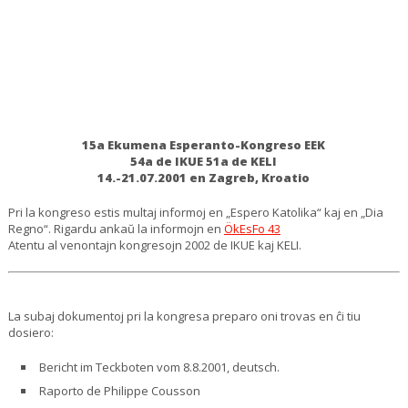
15a Ekumena Esperanto-Kongreso EEK
54a de IKUE 51a de KELI
14.-21.07.2001 en Zagreb, Kroatio
Pri la kongreso estis multaj informoj en „Espero Katolika“ kaj en „Dia
Regno“. Rigardu ankaŭ la informojn en
ÖkEsFo 43
Atentu al venontajn kongresojn 2002 de IKUE kaj KELI.
La subaj dokumentoj pri la kongresa preparo oni trovas en ĉi tiu
dosiero:
Bericht im Teckboten vom 8.8.2001, deutsch.
Raporto de Philippe Cousson