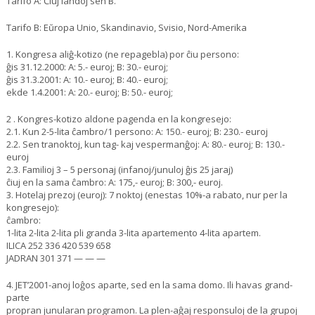
Tarifo A: Ĉiuj landoj sen B.
Tarifo B: Eŭropa Unio, Skandinavio, Svisio, Nord-Amerika
1. Kongresa aliĝ-kotizo (ne repagebla) por ĉiu persono:
ĝis 31.12.2000: A: 5.- euroj; B: 30.- euroj;
ĝis 31.3.2001: A: 10.- euroj; B: 40.- euroj;
ekde 1.4.2001: A: 20.- euroj; B: 50.- euroj;
2 . Kongres-kotizo aldone pagenda en la kongresejo:
2.1. Kun 2-5-lita ĉambro/1 persono: A: 150.- euroj; B: 230.- euroj
2.2. Sen tranoktoj, kun tag- kaj vespermanĝoj: A: 80.- euroj; B: 130.-
euroj
2.3. Familioj 3 – 5 personaj (infanoj/junuloj ĝis 25 jaraj)
ĉiuj en la sama ĉambro: A: 175,- euroj; B: 300,- euroj.
3. Hotelaj prezoj (euroj): 7 noktoj (enestas 10%-a rabato, nur per la
kongresejo):
ĉambro:
1-lita 2-lita 2-lita pli granda 3-lita apartemento 4-lita apartem.
ILICA 252 336 420 539 658
JADRAN 301 371 — — —
4. JET’2001-anoj loĝos aparte, sed en la sama domo. Ili havas grand-
parte
propran junularan programon. La plen-aĝaj responsuloj de la grupoj