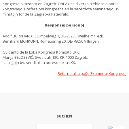
Kongreso okazonta en Zagreb. Oni vizitis diversajn eblecojn por la
kongresejo. Prefere oni kongresos en la sacerdota seminariejo, 15
minutojn for de la Zagreb-a katedralo.
Responsaj personoj
Adolf BURKHARDT , Gimpelweg 1, DE-73235 Weilheim/Teck.
Bernhard EICHKORN, Romäusring 20, DE-78050 Villingen.
Gvidanto de la Loka Kongresa Komitato LKK:
Marija BELOSEVIĈ, Sveti duh 130, KR-1000 Zagreb.
La aliĝojn bv. sendi al tiu adreso de la LKK.
Returne al la paĝo Ekumenaj Kongresoj
SUCHEN