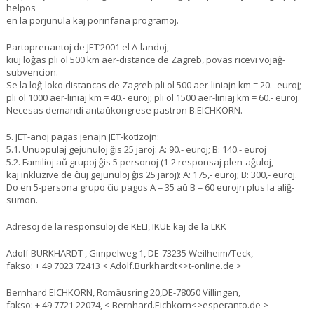
helpos
en la porjunula kaj porinfana programoj.
Partoprenantoj de JET’2001 el A-landoj,
kiuj loĝas pli ol 500 km aer-distance de Zagreb, povas ricevi vojaĝ-
subvencion.
Se la loĝ-loko distancas de Zagreb pli ol 500 aer-liniajn km = 20.- euroj;
pli ol 1000 aer-liniaj km = 40.- euroj; pli ol 1500 aer-liniaj km = 60.- euroj.
Necesas demandi antaŭkongrese pastron B.EICHKORN.
5. JET-anoj pagas jenajn JET-kotizojn:
5.1. Unuopulaj gejunuloj ĝis 25 jaroj: A: 90.- euroj; B: 140.- euroj
5.2. Familioj aŭ grupoj ĝis 5 personoj (1-2 responsaj plen-aĝuloj,
kaj inkluzive de ĉiuj gejunuloj ĝis 25 jaroj): A: 175,- euroj; B: 300,- euroj.
Do en 5-persona grupo ĉiu pagos A = 35 aŭ B = 60 eurojn plus la aliĝ-
sumon.
Adresoj de la responsuloj de KELI, IKUE kaj de la LKK
Adolf BURKHARDT , Gimpelweg 1, DE-73235 Weilheim/Teck,
fakso: + 49 7023 72413 < Adolf.Burkhardt<>t-online.de >
Bernhard EICHKORN, Romäusring 20,DE-78050 Villingen,
fakso: + 49 7721 22074, < Bernhard.Eichkorn<>esperanto.de >