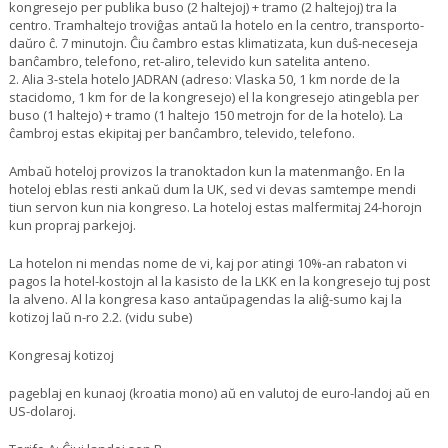
kongresejo per publika buso (2 haltejoj) + tramo (2 haltejoj) tra la
centro. Tramhaltejo troviĝas antaŭ la hotelo en la centro, transporto-
daŭro ĉ. 7 minutojn. Ĉiu ĉambro estas klimatizata, kun duŝ-neceseja
banĉambro, telefono, ret-aliro, televido kun satelita anteno.
2. Alia 3-stela hotelo JADRAN (adreso: Vlaska 50, 1 km norde de la
stacidomo, 1 km for de la kongresejo) el la kongresejo atingebla per
buso (1 haltejo) + tramo (1 haltejo 150 metrojn for de la hotelo). La
ĉambroj estas ekipitaj per banĉambro, televido, telefono.
Ambaŭ hoteloj provizos la tranoktadon kun la matenmanĝo. En la
hoteloj eblas resti ankaŭ dum la UK, sed vi devas samtempe mendi
tiun servon kun nia kongreso. La hoteloj estas malfermitaj 24-horojn
kun propraj parkejoj.
La hotelon ni mendas nome de vi, kaj por atingi 10%-an rabaton vi
pagos la hotel-kostojn al la kasisto de la LKK en la kongresejo tuj post
la alveno. Al la kongresa kaso antaŭpagendas la aliĝ-sumo kaj la
kotizoj laŭ n-ro 2.2. (vidu sube)
Kongresaj kotizoj
pageblaj en kunaoj (kroatia mono) aŭ en valutoj de euro-landoj aŭ en
US-dolaroj.