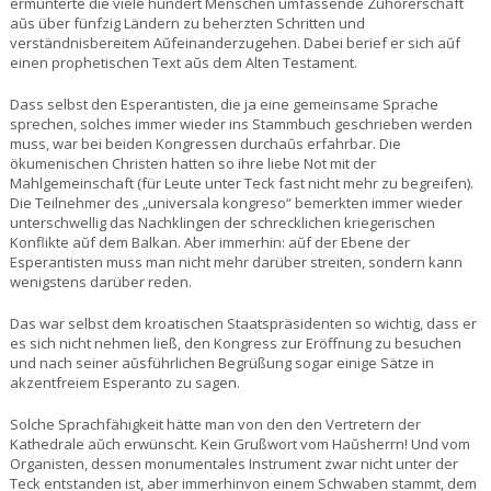
ermunterte die viele hundert Menschen umfassende Zuhörerschaft
aŭs über fünfzig Ländern zu beherzten Schritten und
verständnisbereitem Aŭfeinanderzugehen. Dabei berief er sich aŭf
einen prophetischen Text aŭs dem Alten Testament.
Dass selbst den Esperantisten, die ja eine gemeinsame Sprache
sprechen, solches immer wieder ins Stammbuch geschrieben werden
muss, war bei beiden Kongressen durchaŭs erfahrbar. Die
ökumenischen Christen hatten so ihre liebe Not mit der
Mahlgemeinschaft (für Leute unter Teck fast nicht mehr zu begreifen).
Die Teilnehmer des „universala kongreso“ bemerkten immer wieder
unterschwellig das Nachklingen der schrecklichen kriegerischen
Konflikte aŭf dem Balkan. Aber immerhin: aŭf der Ebene der
Esperantisten muss man nicht mehr darüber streiten, sondern kann
wenigstens darüber reden.
Das war selbst dem kroatischen Staatspräsidenten so wichtig, dass er
es sich nicht nehmen ließ, den Kongress zur Eröffnung zu besuchen
und nach seiner aŭsführlichen Begrüßung sogar einige Sätze in
akzentfreiem Esperanto zu sagen.
Solche Sprachfähigkeit hätte man von den den Vertretern der
Kathedrale aŭch erwünscht. Kein Grußwort vom Haŭsherrn! Und vom
Organisten, dessen monumentales Instrument zwar nicht unter der
Teck entstanden ist, aber immerhinvon einem Schwaben stammt, dem