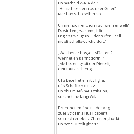
un machti d Welle do.“
„He, isch er denn us üser Gmei?
Mer hän scho selber so.
Un meinsch, er chönn so, wie n er well?
Es wird em, was em ghört.
Er gieng wol gern; – der sufer Gsell
mueß schellewerche dört.“
„Was het er bosget, Müetterli?
Wer het en bannt dörthi?“
„Me het em gsait der Dieterli,
e Nütnutz isch er gsi.
Uf s Bete het er nit vil gha,
uf s Schaffe n o nit vil,
un öbis mueß me z tribe ha,
sust het me langi Wil.
Drum, het en öbe nit der Vogt
zuer Strof in s Hüsli gsperrt,
se n isch er ebe z Chander ghockt
un het e Butelli gleert.”