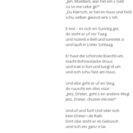
„Jeh, Müetterli, wer het em s Gelt
zu so me Lebe gii?“
„Du Närrsch, er het im Huus und Feld
schu selber gwüsst wi’e s nih.
E mol – es isch en Sunntig gsii,
do stoht er uf vor Taag
und nümmt e Beil und tummlet si
und lauft in Li’eler Schlaag.
Er haut die schönste Büechli um,
macht Bohnestäcke druus
und trait si furt und luegt id um
und isch schu fast am Huus.
Und ebe goht er uf en Steg,
do ruuscht em öbis vüür:
„Jetz, Di’eter, goht s en andere Weg!
Jetz, Di’eter, chumm mit miir!“
Und uf und furt! Und siter isch
kein Di’eter i de Raih.
Dört obe stoht er im Gebüsch
und isch etz ganz e lai.