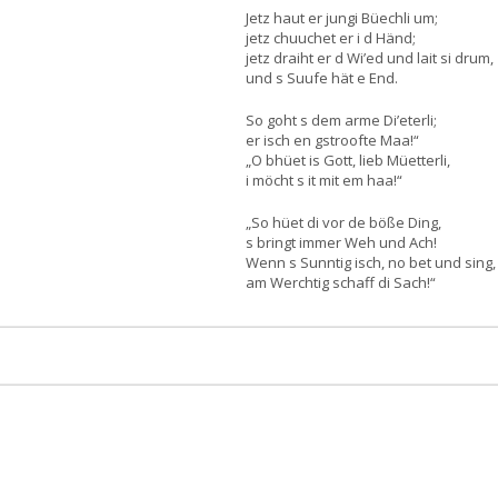
Jetz haut er jungi Büechli um;
jetz chuuchet er i d Händ;
jetz draiht er d Wi’ed und lait si drum,
und s Suufe hät e End.
So goht s dem arme Di’eterli;
er isch en gstroofte Maa!“
„O bhüet is Gott, lieb Müetterli,
i möcht s it mit em haa!“
„So hüet di vor de böße Ding,
s bringt immer Weh und Ach!
Wenn s Sunntig isch, no bet und sing,
am Werchtig schaff di Sach!“