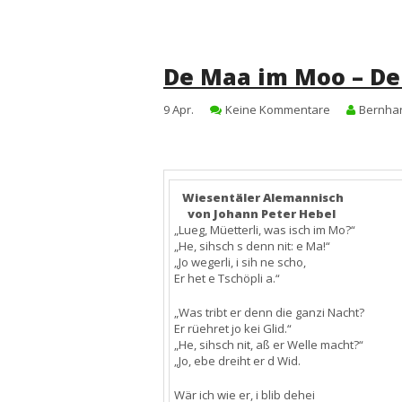
De Maa im Moo – D
9
Apr.
Keine Kommentare
Bernhar
Wiesentäler Alemannisch
von Johann Peter Hebel
„Lueg, Müetterli, was isch im Mo?“
„He, sihsch s denn nit: e Ma!“
„Jo wegerli, i sih ne scho,
Er het e Tschöpli a.“
„Was tribt er denn die ganzi Nacht?
Er rüehret jo kei Glid.“
„He, sihsch nit, aß er Welle macht?“
„Jo, ebe dreiht er d Wid.
Wär ich wie er, i blib dehei