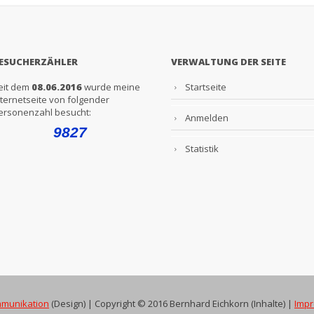
ESUCHERZÄHLER
VERWALTUNG DER SEITE
eit dem
08.06.2016
wurde meine
Startseite
nternetseite von folgender
ersonenzahl besucht:
Anmelden
Statistik
mmunikation
(Design) | Copyright © 2016 Bernhard Eichkorn (Inhalte) |
Imp