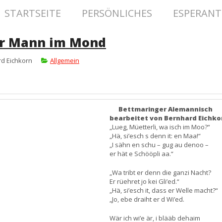
STARTSEITE
PERSÖNLICHES
ESPERAN
er Mann im Mond
d Eichkorn
Allgemein
Bettmaringer Alemannisch
bearbeitet von Bernhard Eichko
„Lueg, Müetterli, wa isch im Moo?“
„Hä, si’esch s denn it: en Maa!“
„I sähn en schu – gug au denoo –
er hät e Schööpli aa.“
„Wa tribt er denn die ganzi Nacht?
Er rüehret jo kei Gli’ed.“
„Hä, si’esch it, dass er Welle macht?“
„Jo, ebe draiht er d Wi’ed.
Wär ich wi’e är, i blääb dehaim